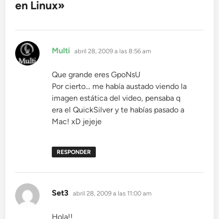
en Linux
»
dice:
Multi
abril 28, 2009 a las 8:56 am
Que grande eres GpoNsU
Por cierto… me había austado viendo la
imagen estática del video, pensaba q
era el QuickSilver y te habías pasado a
Mac! xD jejeje
RESPONDER
dice:
Set3
abril 28, 2009 a las 11:00 am
Hola!!