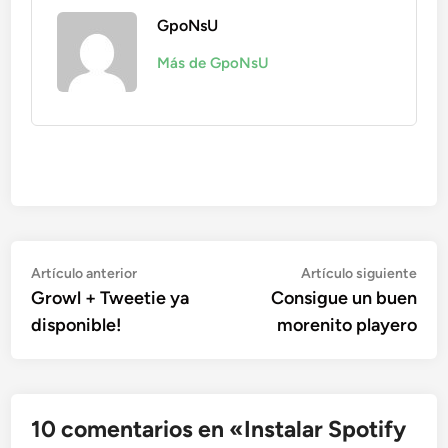
GpoNsU
Más de GpoNsU
Navegación
Artículo
Artí
Artículo anterior
Artículo siguiente
anterior:
sigu
Growl + Tweetie ya
Consigue un buen
de
disponible!
morenito playero
entradas
10 comentarios en «
Instalar Spotify