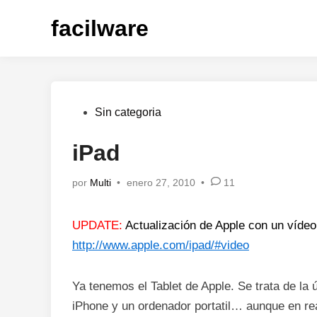
Saltar
facilware
al
contenido
Publicado
Sin categoria
en
iPad
por
Multi
•
enero 27, 2010
•
11
UPDATE:
Actualización de Apple con un vídeo
http://www.apple.com/ipad/#video
Ya tenemos el Tablet de Apple. Se trata de la ú
iPhone y un ordenador portatil… aunque en re