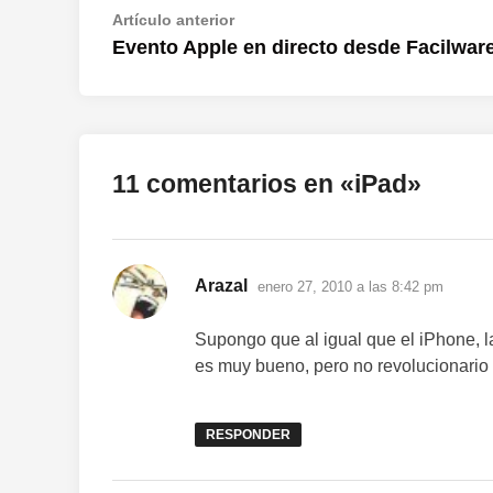
Navegación
Artículo
Artículo anterior
anterior:
Evento Apple en directo desde Facilwar
de
entradas
11 comentarios en «
iPad
»
dice:
Arazal
enero 27, 2010 a las 8:42 pm
Supongo que al igual que el iPhone, l
es muy bueno, pero no revolucionario
RESPONDER