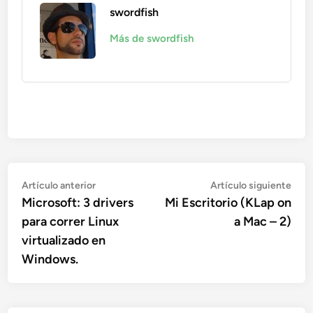
swordfish
Más de swordfish
Navegación
Artículo
Artí
Artículo anterior
Artículo siguiente
anterior:
sigu
Microsoft: 3 drivers
Mi Escritorio (KLap on
de
para correr Linux
a Mac – 2)
entradas
virtualizado en
Windows.