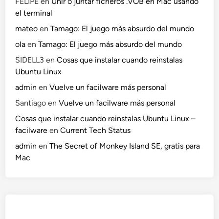
FELIPE
en
Unir o juntar ficheros .VOB en Mac usando
el terminal
mateo
en
Tamago: El juego más absurdo del mundo
ola
en
Tamago: El juego más absurdo del mundo
SIDELL3
en
Cosas que instalar cuando reinstalas
Ubuntu Linux
admin
en
Vuelve un facilware más personal
Santiago
en
Vuelve un facilware más personal
Cosas que instalar cuando reinstalas Ubuntu Linux –
facilware
en
Current Tech Status
admin
en
The Secret of Monkey Island SE, gratis para
Mac