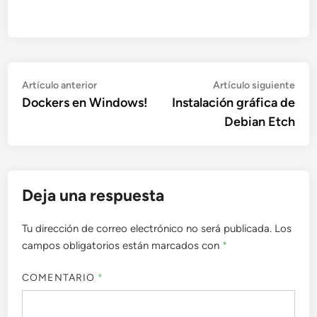
Navegación
Artículo
Artí
Artículo anterior
Artículo siguiente
anterior:
sigu
Dockers en Windows!
Instalación gráfica de
de
Debian Etch
entradas
Deja una respuesta
Tu dirección de correo electrónico no será publicada.
Los
campos obligatorios están marcados con
*
COMENTARIO
*