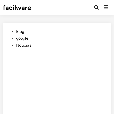
Saltar
facilware
Men
al
prin
contenido
Publicado
Blog
en
google
Noticias