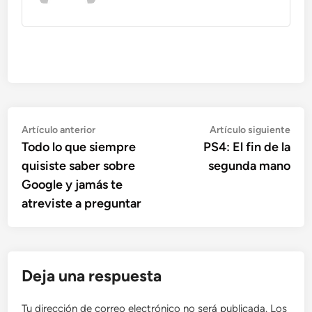
Navegación
Artículo
Artí
Artículo anterior
Artículo siguiente
anterior:
sigu
Todo lo que siempre
PS4: El fin de la
de
quisiste saber sobre
segunda mano
entradas
Google y jamás te
atreviste a preguntar
Deja una respuesta
Tu dirección de correo electrónico no será publicada.
Los