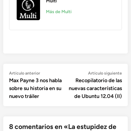
Multi
Más de Multi
Navegación
Artículo
Artí
Artículo anterior
Artículo siguiente
anterior:
sigu
Max Payne 3 nos habla
Recopilatorio de las
de
sobre su historia en su
nuevas características
entradas
nuevo tráiler
de Ubuntu 12.04 (II)
8 comentarios en «
La estupidez de