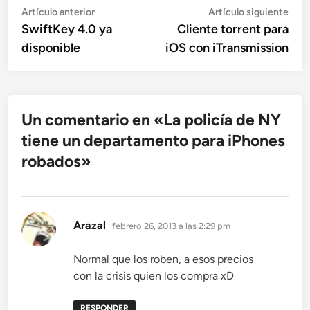
Navegación
Artículo
Artí
Artículo anterior
Artículo siguiente
anterior:
sigu
SwiftKey 4.0 ya
Cliente torrent para
de
disponible
iOS con iTransmission
entradas
Un comentario en «
La policía de NY
tiene un departamento para iPhones
robados
»
dice:
Arazal
febrero 26, 2013 a las 2:29 pm
Normal que los roben, a esos precios
con la crisis quien los compra xD
RESPONDER