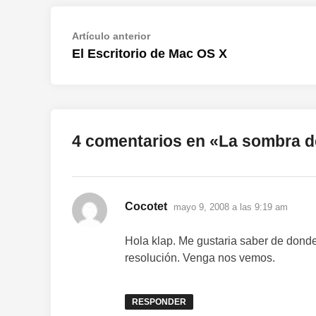
Navegación
Artículo
Artículo anterior
anterior:
El Escritorio de Mac OS X
de
entradas
4 comentarios en «
La sombra d
dice:
Cocotet
mayo 9, 2008 a las 9:19 am
Hola klap. Me gustaria saber de donde
resolución. Venga nos vemos.
RESPONDER