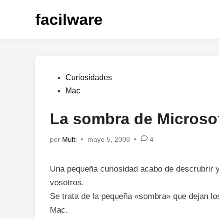
Saltar
facilware
al
contenido
Publicado
Curiosidades
en
Mac
La sombra de Microso
por
Multi
•
mayo 5, 2008
•
4
Una pequeña curiosidad acabo de descrubrir y
vosotros.
Se trata de la pequeña «sombra» que dejan lo
Mac.