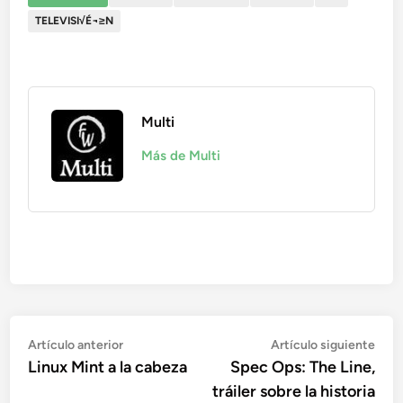
TELEVISI√É¬≥N
Multi
Más de Multi
Navegación
Artículo
Artí
Artículo anterior
Artículo siguiente
anterior:
sigu
Linux Mint a la cabeza
Spec Ops: The Line,
de
tráiler sobre la historia
entradas