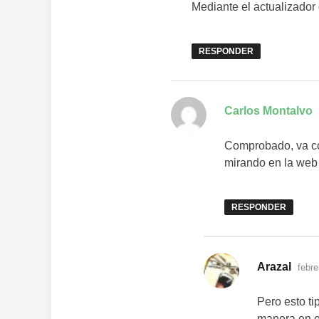
Mediante el actualizado
RESPONDER
Carlos Montalvo
Comprobado, va con
mirando en la we
RESPONDER
dice:
Arazal
febre
Pero esto ti
manera en el