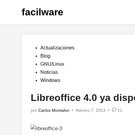
Saltar
facilware
al
contenido
Publicado
Actualizaciones
en
Blog
GNU/Linux
Noticias
Windows
Libreoffice 4.0 ya dis
por
Carlos Montalvo
•
febrero 7, 2013
•
11