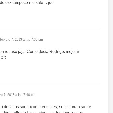
r de osx tampoco me sale… jue
dice:
febrero 7, 2013 a las 7:36 pm
 retraso jaja. Como decía Rodrigo, mejor ir
b XD
ro 7, 2013 a las 7:40 pm
po de fallos son incomprensibles, se lo curran sobre
 desarrollo de las versiones y después, no los