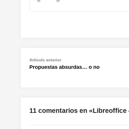
Navegación
Artículo
Artículo anterior
anterior:
Propuestas absurdas… o no
de
entradas
11 comentarios en «
Libreoffice