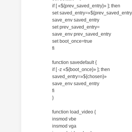
if [ «${prev_saved_entry}» ]; then
set saved_entry=»${prev_saved_entry
save_env saved_entry
set prev_saved_entry=
save_env prev_saved_entry
set boot_once=true
fi
function savedefault {
if [ -z «${boot_once}» ]; then
saved_entry=»${chosen}»
save_env saved_entry
fi
}
function load_video {
insmod vbe
insmod vga