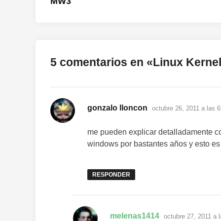
MW3
entradas
5 comentarios en «
Linux Kernel
dice:
gonzalo lloncon
octubre 26, 2011 a las 
me pueden explicar detalladamente com
windows por bastantes años y esto es
RESPONDER
dice:
melenas1414
octubre 27, 2011 a 