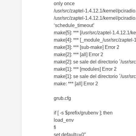
only once
/usr/src/zaptel-1.4.12.1/kernel/pciradio.
/usr/src/zaptel-1.4.12.1/kernel/pciradio.
‘schedule_timeout’
make[5]: *** [/usr/src/zaptel-1.4.12.1/ke
make[4]: *** [_module_/usr/src/zaptel-1
make[3]: *** [sub-make] Error 2
make[2]: *** [all] Error 2
make[2]: se sale del directorio `/usr/s
make[1]: *** [modules] Error 2
make[1]: se sale del directorio `/usr/src
make: *** [all] Error 2
grub.cfg
if [ -s $prefix/grubenv ]; then
load_env
fi
set default=»0″