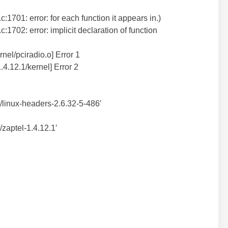
c:1701: error: for each function it appears in.)
c:1702: error: implicit declaration of function
rnel/pciradio.o] Error 1
.4.12.1/kernel] Error 2
rc/linux-headers-2.6.32-5-486′
/zaptel-1.4.12.1′