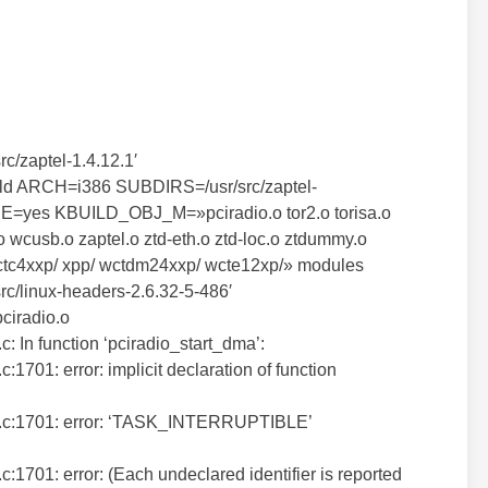
src/zaptel-1.4.12.1′
uild ARCH=i386 SUBDIRS=/usr/src/zaptel-
yes KBUILD_OBJ_M=»pciradio.o tor2.o torisa.o
 wcusb.o zaptel.o ztd-eth.o ztd-loc.o ztdummy.o
wctc4xxp/ xpp/ wctdm24xxp/ wcte12xp/» modules
/src/linux-headers-2.6.32-5-486′
pciradio.o
.c: In function ‘pciradio_start_dma’:
c:1701: error: implicit declaration of function
adio.c:1701: error: ‘TASK_INTERRUPTIBLE’
.c:1701: error: (Each undeclared identifier is reported