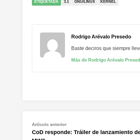
ETIQUETADA
3.1
GNU/LINUX
KERNEL
Rodrigo Arévalo Presedo
Baste deciros que siempre llevo co
Más de Rodrigo Arévalo Prese
Navegación
Artículo
Artículo anterior
anterior:
CoD responde: Tráiler de lanzamiento d
de