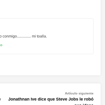
nmigo............... mi toalla.
do
Artícul
Artículo siguiente
siguien
e
Jonathnan Ive dice que Steve Jobs le robó