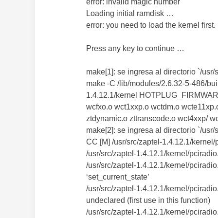
error: invalid magic number
Loading initial ramdisk …
error: you need to load the kernel first.
Press any key to continue …
make[1]: se ingresa al directorio `/usr/
make -C /lib/modules/2.6.32-5-486/b
1.4.12.1/kernel HOTPLUG_FIRMWARE=
wcfxo.o wct1xxp.o wctdm.o wcte11xp.o
ztdynamic.o zttranscode.o wct4xxp/ 
make[2]: se ingresa al directorio `/usr
CC [M] /usr/src/zaptel-1.4.12.1/kernel/
/usr/src/zaptel-1.4.12.1/kernel/pciradio
/usr/src/zaptel-1.4.12.1/kernel/pciradio.
‘set_current_state’
/usr/src/zaptel-1.4.12.1/kernel/pcir
undeclared (first use in this function)
/usr/src/zaptel-1.4.12.1/kernel/pciradio