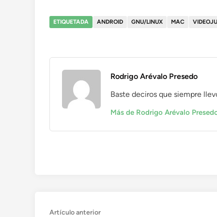
ETIQUETADA
ANDROID
GNU/LINUX
MAC
VIDEOJ
Rodrigo Arévalo Presedo
Baste deciros que siempre llevo con
Más de Rodrigo Arévalo Presed
Navegación
Artículo
Artículo anterior