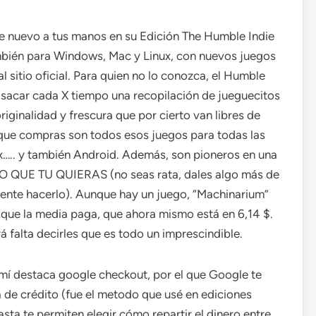
 de nuevo a tus manos en su Edición The Humble Indie
mbién para Windows, Mac y Linux, con nuevos juegos
al sitio oficial. Para quien no lo conozca, el Humble
a sacar cada X tiempo una recopilación de jueguecitos
iginalidad y frescura que por cierto van libres de
 que compras son todos esos juegos para todas las
….. y también Android. Además, son pioneros en una
LO QUE TU QUIERAS (no seas rata, dales algo más de
gente hacerlo). Aunque hay un juego, “Machinarium”
o que la media paga, que ahora mismo está en 6,14 $.
 falta decirles que es todo un imprescindible.
mí destaca google checkout, por el que Google te
a de crédito (fue el metodo que usé en ediciones
sta te permiten elegir cómo repartir el dinero entre