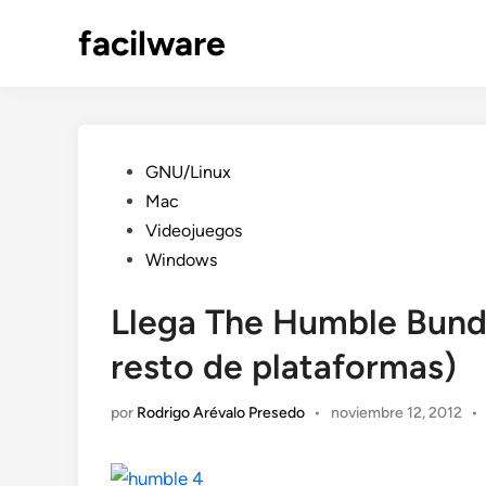
Saltar
facilware
al
contenido
Publicado
GNU/Linux
en
Mac
Videojuegos
Windows
Llega The Humble Bundl
resto de plataformas)
por
Rodrigo Arévalo Presedo
•
noviembre 12, 2012
•