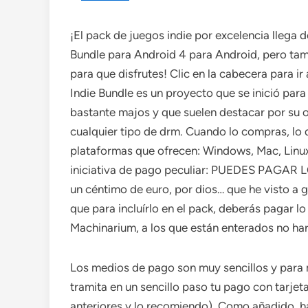
¡El pack de juegos indie por excelencia llega
Bundle para Android 4 para Android, pero ta
para que disfrutes! Clic en la cabecera para ir 
Indie Bundle es un proyecto que se inició par
bastante majos y que suelen destacar por su or
cualquier tipo de drm. Cuando lo compras, lo
plataformas que ofrecen: Windows, Mac, Linux
iniciativa de pago peculiar: PUEDES PAGAR 
un céntimo de euro, por dios… que he visto a 
que para incluírlo en el pack, deberás pagar l
Machinarium, a los que están enterados no hará
Los medios de pago son muy sencillos y para 
tramita en un sencillo paso tu pago con tarjet
anteriores y lo recomiendo). Como añadido, ha