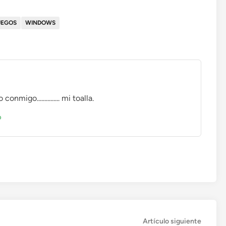
UEGOS
WINDOWS
migo............... mi toalla.
o
Artícul
Artículo siguiente