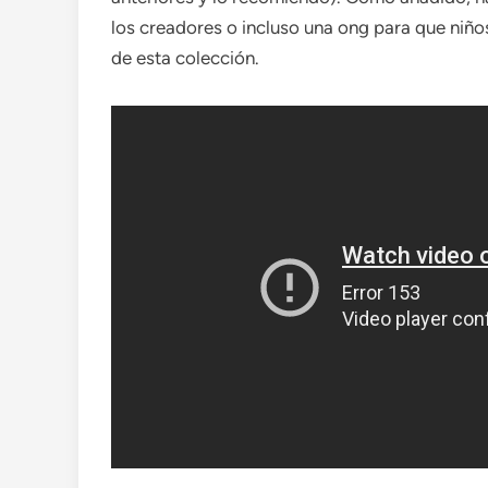
los creadores o incluso una ong para que niños
de esta colección.