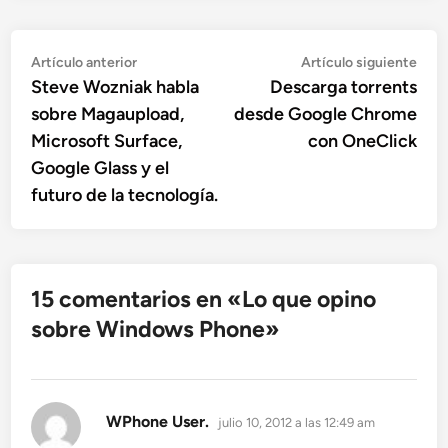
Navegación
Artículo
Artí
Artículo anterior
Artículo siguiente
anterior:
sigu
Steve Wozniak habla
Descarga torrents
de
sobre Magaupload,
desde Google Chrome
entradas
Microsoft Surface,
con OneClick
Google Glass y el
futuro de la tecnología.
15 comentarios en «
Lo que opino
sobre Windows Phone
»
dice:
WPhone User.
julio 10, 2012 a las 12:49 am