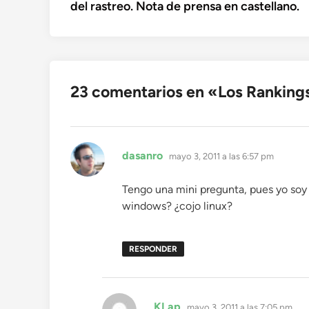
del rastreo. Nota de prensa en castellano.
entradas
23 comentarios en «
Los Rankings
dice:
dasanro
mayo 3, 2011 a las 6:57 pm
Tengo una mini pregunta, pues yo soy
windows? ¿cojo linux?
RESPONDER
dice:
KLap
mayo 3, 2011 a las 7:05 pm