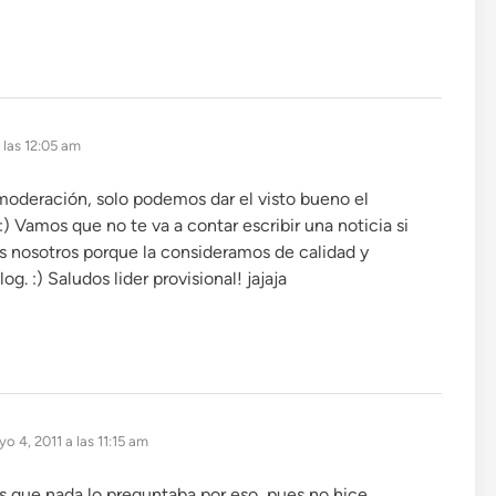
 las 12:05 am
moderación, solo podemos dar el visto bueno el
:) Vamos que no te va a contar escribir una noticia si
s nosotros porque la consideramos de calidad y
g. :) Saludos lider provisional! jajaja
e:
o 4, 2011 a las 11:15 am
s que nada lo preguntaba por eso, pues no hice