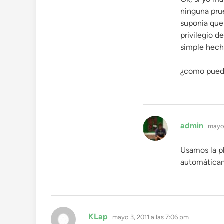
ninguna prue
suponia que 
privilegio d
simple hecho
¿como puedo
dice:
admin
mayo 
Usamos la pl
automáticame
dice:
KLap
mayo 3, 2011 a las 7:06 pm