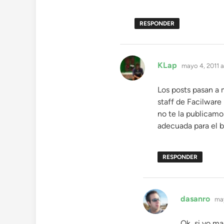
RESPONDER
dice:
KLap
mayo 4, 2011 a
Los posts pasan a 
staff de Facilware 
no te la publicamo
adecuada para el blo
RESPONDER
dic
dasanro
may
Ok, si yo ma