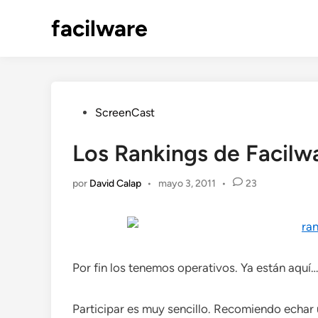
Saltar
facilware
al
contenido
Publicado
ScreenCast
en
Los Rankings de Facilwa
por
David Calap
•
mayo 3, 2011
•
23
Por fin los tenemos operativos. Ya están aquí…
Participar es muy sencillo. Recomiendo echar u