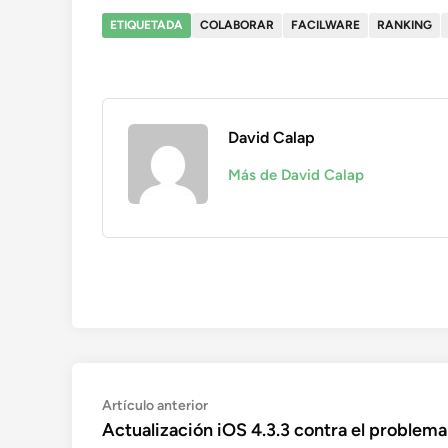
ETIQUETADA
COLABORAR
FACILWARE
RANKING
David Calap
Más de David Calap
Navegación
Artículo
Artículo anterior
anterior:
Actualización iOS 4.3.3 contra el problema
de