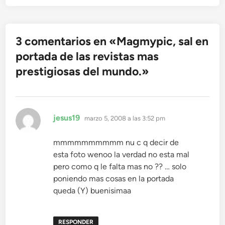
3 comentarios en «
Magmypic, sal en
portada de las revistas mas
prestigiosas del mundo.
»
dice:
jesus19
marzo 5, 2008 a las 3:52 pm
mmmmmmmmmm nu c q decir de
esta foto wenoo la verdad no esta mal
pero como q le falta mas no ?? … solo
poniendo mas cosas en la portada
queda (Y) buenisimaa
RESPONDER