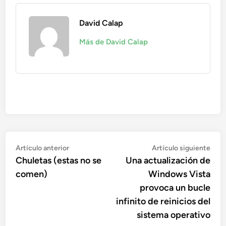
David Calap
Más de David Calap
Navegación
Artículo
Artí
Artículo anterior
Artículo siguiente
anterior:
sigu
Chuletas (estas no se
Una actualización de
de
comen)
Windows Vista
entradas
provoca un bucle
infinito de reinicios del
sistema operativo