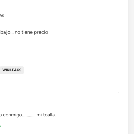
es
bajo… no tiene precio
WIKILEAKS
migo............... mi toalla.
o