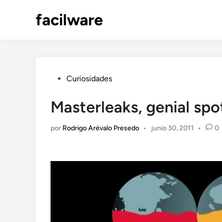
Saltar
facilware
al
contenido
Publicado
Curiosidades
en
Masterleaks, genial spo
por
Rodrigo Arévalo Presedo
•
junio 30, 2011
•
0