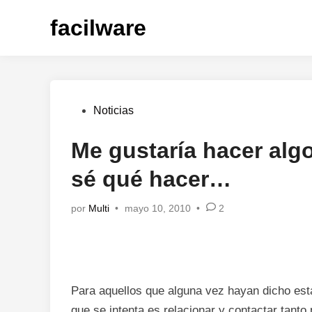
Saltar
facilware
al
contenido
Publicado
Noticias
en
Me gustaría hacer alg
sé qué hacer…
por
Multi
•
mayo 10, 2010
•
2
Para aquellos que alguna vez hayan dicho est
que se intenta es relacionar y contactar tan