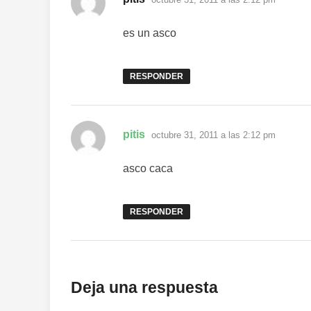
es un asco
RESPONDER
dice:
pitis
octubre 31, 2011 a las 2:12 pm
asco caca
RESPONDER
Deja una respuesta