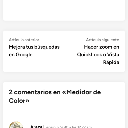
Navegación
Artículo
Artí
Artículo anterior
Artículo siguiente
anterior:
sigu
Mejora tus búsquedas
Hacer zoom en
de
en Google
QuickLook o Vista
entradas
Rápida
2 comentarios en «
Medidor de
Color
»
dice:
Arazal
enero 5, 2010 a las 12:22 am