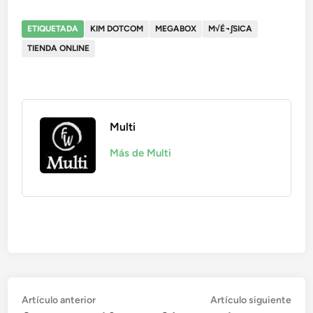
ETIQUETADA
KIM DOTCOM
MEGABOX
M√É¬∫SICA
TIENDA ONLINE
Multi
Más de Multi
Navegación
Artículo
Artí
Artículo anterior
Artículo siguiente