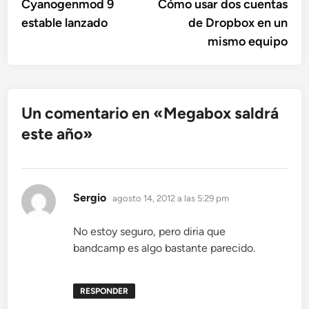
anterior:
sigu
Cyanogenmod 9
Cómo usar dos cuentas
de
estable lanzado
de Dropbox en un
entradas
mismo equipo
Un comentario en «
Megabox saldrá
este año
»
dice:
Sergio
agosto 14, 2012 a las 5:29 pm
No estoy seguro, pero diria que
bandcamp es algo bastante parecido.
RESPONDER