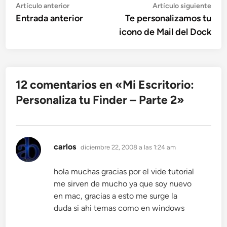
Navegación
Artículo
Artí
Artículo anterior
Artículo siguiente
anterior:
sigu
Entrada anterior
Te personalizamos tu
de
icono de Mail del Dock
entradas
12 comentarios en «
Mi Escritorio:
Personaliza tu Finder – Parte 2
»
dice:
carlos
diciembre 22, 2008 a las 1:24 am
hola muchas gracias por el vide tutorial
me sirven de mucho ya que soy nuevo
en mac, gracias a esto me surge la
duda si ahi temas como en windows