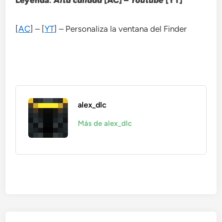
Leyenda
:
Alta calidad
[AC] –
Youtube
[YT]
[
AC
] – [
YT
] – Personaliza la ventana del Finder
alex_dlc
Más de alex_dlc