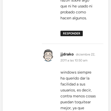
razón sobre algo
que ni he usado ni
probado como
hacen algunos.
RESPONDER
dice:
jjdrako
diciembre 22,
2011 a las 10:50 am
windows siempre
ha querido dar la
facilidad a sus
usuarios, es decir,
contra menos cosas
puedan toquitear
mejor, ya que