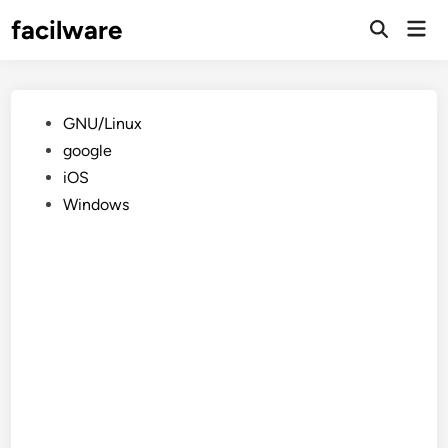
Saltar
facilware
Men
al
prin
contenido
Publicado
GNU/Linux
en
google
iOS
Windows