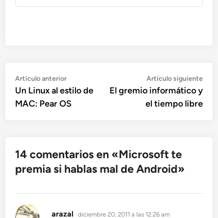
Navegación
Artículo
Artí
Artículo anterior
Artículo siguiente
anterior:
sigu
Un Linux al estilo de
El gremio informático y
de
MAC: Pear OS
el tiempo libre
entradas
14 comentarios en «
Microsoft te
premia si hablas mal de Android
»
dice:
arazal
diciembre 20, 2011 a las 12:26 am