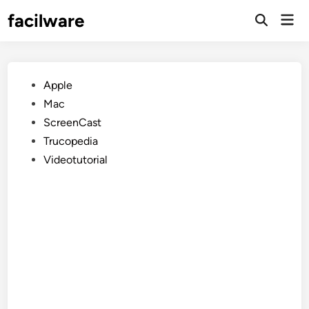
Saltar
facilware
Men
al
prin
contenido
Publicado
Apple
en
Mac
ScreenCast
Trucopedia
Videotutorial