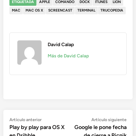
ETIQUETADA
APPLE
COMANDO
DOCK
ITUNES
LION
MAC
MAC OS X
SCREENCAST
TERMINAL
TRUCOPEDIA
David Calap
Más de David Calap
Navegación
Artículo
Artí
Artículo anterior
Artículo siguiente
anterior:
sigu
Play by play para OS X
Google le pone fecha
de
en Dribble
de cierre a Picnik