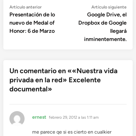
Navegación
Artículo
Artí
Artículo anterior
Artículo siguiente
anterior:
sigu
Presentación de lo
Google Drive, el
de
nuevo de Medal of
Dropbox de Google
entradas
Honor: 6 de Marzo
llegará
inminentemente.
Un comentario en «
«Nuestra vida
privada en la red» Excelente
documental
»
dice:
ernest
febrero 29, 2012 a las 1:11 am
me parece qe si es cierto en cualkier