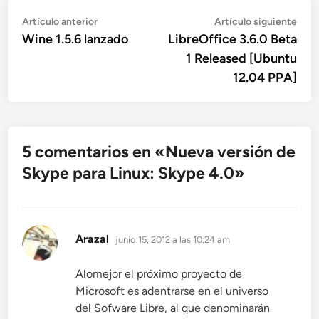
Navegación
Artículo
Artí
Artículo anterior
Artículo siguiente
anterior:
sigu
Wine 1.5.6 lanzado
LibreOffice 3.6.0 Beta
de
1 Released [Ubuntu
entradas
12.04 PPA]
5 comentarios en «
Nueva versión de
Skype para Linux: Skype 4.0
»
dice:
Arazal
junio 15, 2012 a las 10:24 am
Alomejor el próximo proyecto de
Microsoft es adentrarse en el universo
del Sofware Libre, al que denominarán