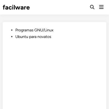
Saltar
facilware
Men
al
prin
contenido
Publicado
Programas GNU/Linux
en
Ubuntu para novatos