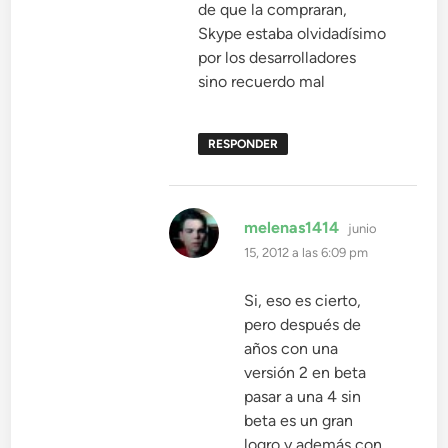
de que la compraran,
Skype estaba olvidadísimo
por los desarrolladores
sino recuerdo mal
RESPONDER
dice:
melenas1414
junio
15, 2012 a las 6:09 pm
Si, eso es cierto,
pero después de
años con una
versión 2 en beta
pasar a una 4 sin
beta es un gran
logro y además con