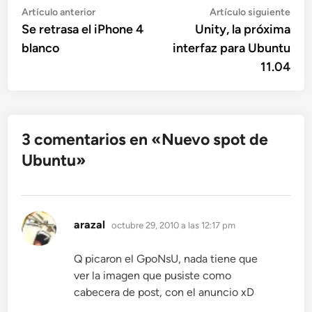
Navegación
Artículo
Artí
Artículo anterior
Artículo siguiente
anterior:
sigu
Se retrasa el iPhone 4
Unity, la próxima
de
blanco
interfaz para Ubuntu
entradas
11.04
3 comentarios en «
Nuevo spot de
Ubuntu
»
dice:
arazal
octubre 29, 2010 a las 12:17 pm
Q picaron el GpoNsU, nada tiene que
ver la imagen que pusiste como
cabecera de post, con el anuncio xD