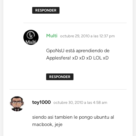
RESPONDER
dice:
Multi
octubre 29, 2010 a las 12:37 pm
GpoNsU está aprendiendo de
Applesfera! xD xD xD LOL xD
RESPONDER
dice:
toy1000
octubre 30, 2010 a las 4:58 am
siendo asi tambien le pongo ubuntu al
macbook, jeje