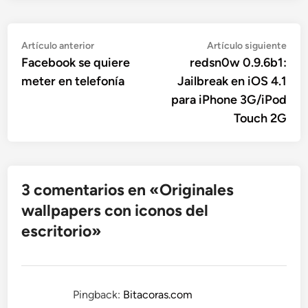
Navegación
Artículo
Artí
Artículo anterior
Artículo siguiente
anterior:
sigu
Facebook se quiere
redsn0w 0.9.6b1:
de
meter en telefonía
Jailbreak en iOS 4.1
entradas
para iPhone 3G/iPod
Touch 2G
3 comentarios en «
Originales
wallpapers con iconos del
escritorio
»
Pingback:
Bitacoras.com