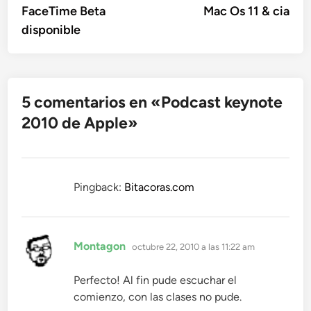
anterior:
sigu
FaceTime Beta
Mac Os 11 & cia
de
disponible
entradas
5 comentarios en «
Podcast keynote
2010 de Apple
»
Pingback:
Bitacoras.com
dice:
Montagon
octubre 22, 2010 a las 11:22 am
Perfecto! Al fin pude escuchar el
comienzo, con las clases no pude.