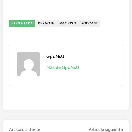
ETIQUETADA
KEYNOTE
MAC OS X
PODCAST
GpoNsU
Más de GpoNsU
Navegación
Artículo
Artí
Artículo anterior
Artículo siguiente