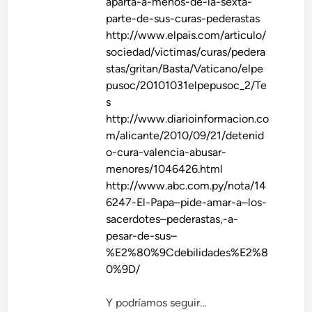
aparta-a-menos-de-la-sexta-
parte-de-sus-curas-pederastas
http://www.elpais.com/articulo/
sociedad/victimas/curas/pedera
stas/gritan/Basta/Vaticano/elpe
pusoc/20101031elpepusoc_2/Te
s
http://www.diarioinformacion.co
m/alicante/2010/09/21/detenid
o-cura-valencia-abusar-
menores/1046426.html
http://www.abc.com.py/nota/14
6247-El-Papa–pide-amar-a–los-
sacerdotes–pederastas,-a-
pesar-de-sus–
%E2%80%9Cdebilidades%E2%8
0%9D/
Y podríamos seguir…