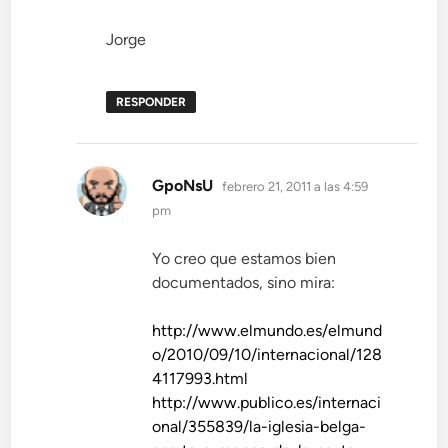
Jorge
RESPONDER
dice:
GpoNsU
febrero 21, 2011 a las 4:59
pm
Yo creo que estamos bien
documentados, sino mira:
http://www.elmundo.es/elmund
o/2010/09/10/internacional/128
4117993.html
http://www.publico.es/internaci
onal/355839/la-iglesia-belga-