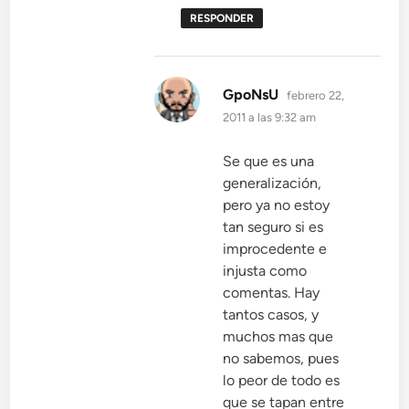
RESPONDER
dice:
GpoNsU
febrero 22,
2011 a las 9:32 am
Se que es una
generalización,
pero ya no estoy
tan seguro si es
improcedente e
injusta como
comentas. Hay
tantos casos, y
muchos mas que
no sabemos, pues
lo peor de todo es
que se tapan entre