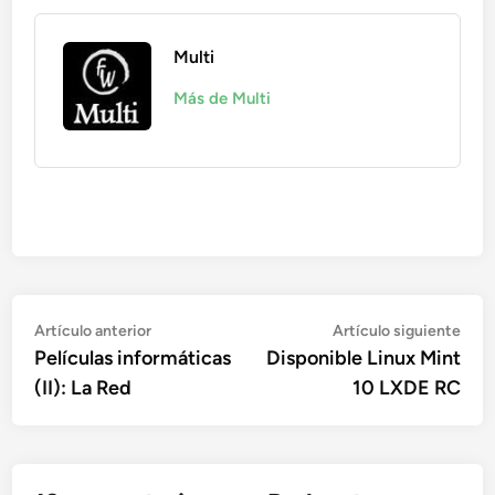
Multi
Más de Multi
Navegación
Artículo
Artí
Artículo anterior
Artículo siguiente
anterior:
sigu
Películas informáticas
Disponible Linux Mint
de
(II): La Red
10 LXDE RC
entradas