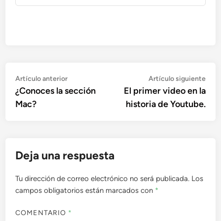
Navegación
Artículo
Artí
Artículo anterior
Artículo siguiente
anterior:
sigu
¿Conoces la sección
El primer video en la
de
Mac?
historia de Youtube.
entradas
Deja una respuesta
Tu dirección de correo electrónico no será publicada.
Los
campos obligatorios están marcados con
*
COMENTARIO
*