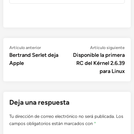
Navegación
Artículo
Artí
Artículo anterior
Artículo siguiente
anterior:
sigu
Bertrand Serlet deja
Disponible la primera
de
Apple
RC del Kérnel 2.6.39
entradas
para Linux
Deja una respuesta
Tu dirección de correo electrónico no será publicada.
Los
campos obligatorios están marcados con
*