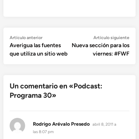
Navegación
Artículo
Artí
Artículo anterior
Artículo siguiente
anterior:
sigu
Averigua las fuentes
Nueva sección para los
de
que utiliza un sitio web
viernes: #FWF
entradas
Un comentario en «
Podcast:
Programa 30
»
dice:
Rodrigo Arévalo Presedo
abril 8, 2011 a
las 8:07 pm