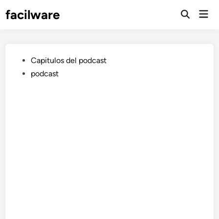
Saltar
facilware
Men
al
prin
contenido
Publicado
Capitulos del podcast
en
podcast