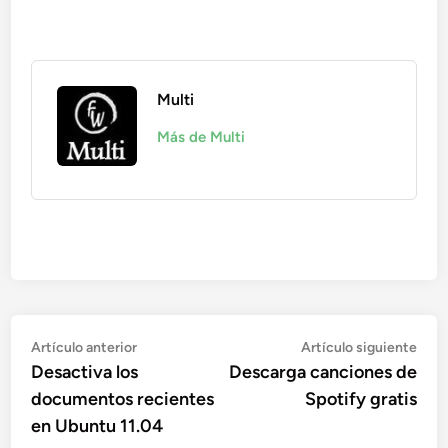
Multi
Más de Multi
Navegación
Artículo
Artí
Artículo anterior
Artículo siguiente
anterior:
sigu
Desactiva los
Descarga canciones de
de
documentos recientes
Spotify gratis
entradas
en Ubuntu 11.04