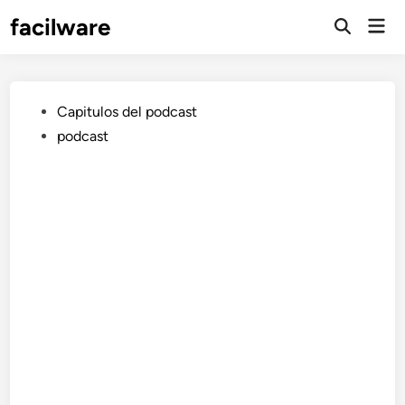
Saltar
facilware
Men
al
prin
contenido
Publicado
Capitulos del podcast
en
podcast