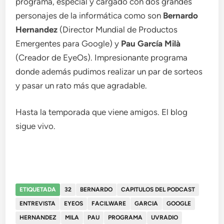
programa, especial y cargado con dos grandes
personajes de la informática como son
Bernardo
Hernandez
(Director Mundial de Productos
Emergentes para Google) y
Pau García Milà
(Creador de EyeOs). Impresionante programa
donde además pudimos realizar un par de sorteos
y pasar un rato más que agradable.
Hasta la temporada que viene amigos. El blog
sigue vivo.
ETIQUETADA
32
BERNARDO
CAPITULOS DEL PODCAST
ENTREVISTA
EYEOS
FACILWARE
GARCIA
GOOGLE
HERNANDEZ
MILA
PAU
PROGRAMA
UVRADIO