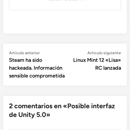
Navegación
Artículo
Artí
Artículo anterior
Artículo siguiente
anterior:
sigu
Steam ha sido
Linux Mint 12 «Lisa»
de
hackeada. Información
RC lanzada
entradas
sensible comprometida
2 comentarios en «
Posible interfaz
de Unity 5.0
»