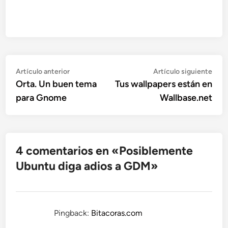
Navegación
Artículo
Artí
Artículo anterior
Artículo siguiente
anterior:
sigu
Orta. Un buen tema
Tus wallpapers están en
de
para Gnome
Wallbase.net
entradas
4 comentarios en «
Posiblemente
Ubuntu diga adios a GDM
»
Pingback:
Bitacoras.com