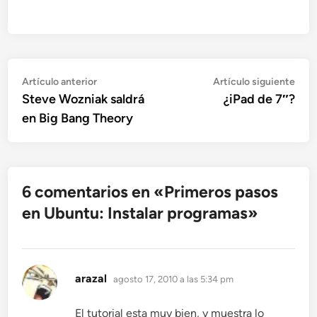
Navegación
Artículo
Artí
Artículo anterior
Artículo siguiente
anterior:
sigu
Steve Wozniak saldrá
¿iPad de 7″?
de
en Big Bang Theory
entradas
6 comentarios en «
Primeros pasos
en Ubuntu: Instalar programas
»
dice:
arazal
agosto 17, 2010 a las 5:34 pm
El tutorial esta muy bien, y muestra lo