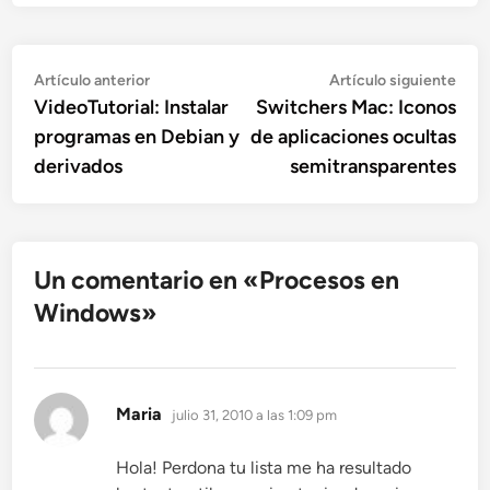
Navegación
Artículo
Artí
Artículo anterior
Artículo siguiente
anterior:
sigu
VideoTutorial: Instalar
Switchers Mac: Iconos
de
programas en Debian y
de aplicaciones ocultas
entradas
derivados
semitransparentes
Un comentario en «
Procesos en
Windows
»
dice:
Maria
julio 31, 2010 a las 1:09 pm
Hola! Perdona tu lista me ha resultado