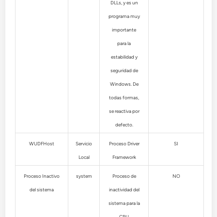
DLLs, y es un
programa muy
importante
para la
estabilidad y
seguridad de
Windows. De
todas formas,
se reactiva por
defecto.
WUDFHost
Servicio
Proceso Driver
SI
Local
Framework
Proceso Inactivo
system
Proceso de
NO
del sistema
inactividad del
sistema para la
CPU