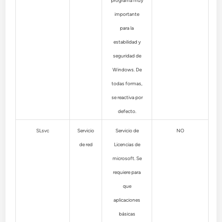
programa muy
importante
para la
estabilidad y
seguridad de
Windows. De
todas formas,
se reactiva por
defecto.
SLsvc
Servicio
Servicio de
NO
de red
Licencias de
microsoft. Se
requiere para
que
aplicaciones
básicas