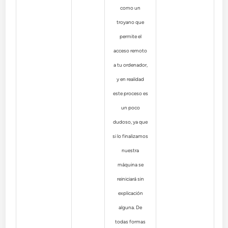
como un
troyano que
permite el
acceso remoto
a tu ordenador,
y en realidad
este proceso es
un poco
dudoso, ya que
si lo finalizamos
nuestra
máquina se
reiniciará sin
explicación
alguna. De
todas formas