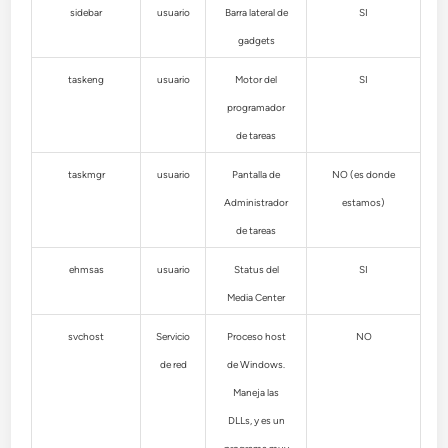
sidebar
usuario
Barra lateral de
SI
gadgets
taskeng
usuario
Motor del
SI
programador
de tareas
taskmgr
usuario
Pantalla de
NO (es donde
Administrador
estamos)
de tareas
ehmsas
usuario
Status del
SI
Media Center
svchost
Servicio
Proceso host
NO
de red
de Windows.
Maneja las
DLLs, y es un