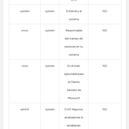
system
system
El Kernel y el
NO
sistema
smss
system
Responsable
NO
del manejo de
sesiones en tu
sistema
csrss
system
Es el main
NO
ejecutable para
el Cliente
Servidor de
Microsoft
wininit
system
OJO! Algunos
NO
analizadores lo
establecen