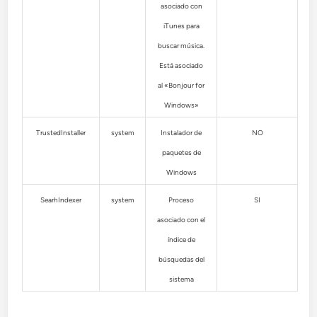
asociado con
iTunes para
buscar música.
Está asociado
al «Bonjour for
Windows»
TrustedInstaller
system
Instalador de
NO
paquetes de
Windows
SearhIndexer
system
Proceso
SI
asociado con el
índice de
búsquedas del
sistema