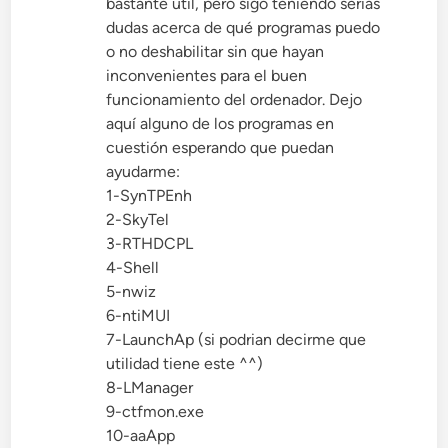
bastante util, pero sigo teniendo serias
dudas acerca de qué programas puedo
o no deshabilitar sin que hayan
inconvenientes para el buen
funcionamiento del ordenador. Dejo
aquí alguno de los programas en
cuestión esperando que puedan
ayudarme:
1-SynTPEnh
2-SkyTel
3-RTHDCPL
4-Shell
5-nwiz
6-ntiMUI
7-LaunchAp (si podrian decirme que
utilidad tiene este ^^)
8-LManager
9-ctfmon.exe
10-aaApp