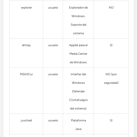
explorer
usuario
Explorador de
NO
Windows.
Soporte del
sistema
ehtray
usuario
Applet para el
SI
Media Center
de Windows
MSASCui
usuario
Interfaz del
NO (por
Windows
seguridad)
Defender
(Cortafuegos
del sistema)
jusched
usuario
Plataforma
SI
Java