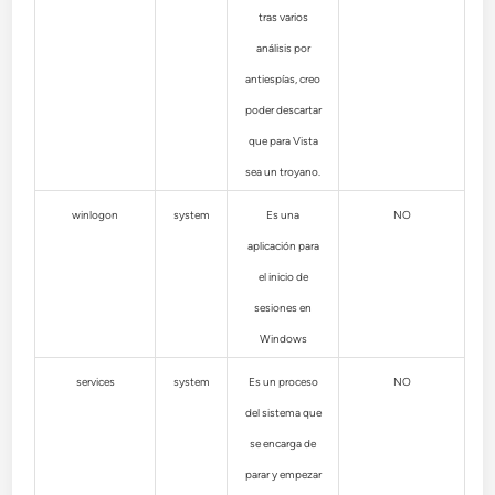
tras varios
análisis por
antiespías, creo
poder descartar
que para Vista
sea un troyano.
winlogon
system
Es una
NO
aplicación para
el inicio de
sesiones en
Windows
services
system
Es un proceso
NO
del sistema que
se encarga de
parar y empezar