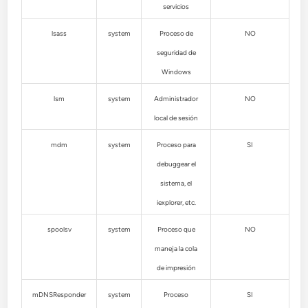
servicios
lsass
system
Proceso de
NO
seguridad de
Windows
lsm
system
Administrador
NO
local de sesión
mdm
system
Proceso para
SI
debuggear el
sistema, el
iexplorer, etc.
spoolsv
system
Proceso que
NO
maneja la cola
de impresión
mDNSResponder
system
Proceso
SI