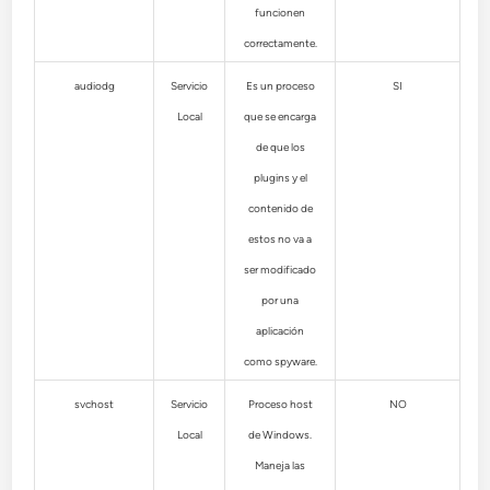
funcionen
correctamente.
audiodg
Servicio
Es un proceso
SI
Local
que se encarga
de que los
plugins y el
contenido de
estos no va a
ser modificado
por una
aplicación
como spyware.
svchost
Servicio
Proceso host
NO
Local
de Windows.
Maneja las