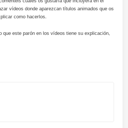
comentéis cuales os gustaría que incluyera en el
azar vídeos donde aparezcan títulos animados que os
xplicar como hacerlos.
 que este parón en los vídeos tiene su explicación,