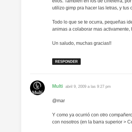
ellos. También en los de cinelerra, po
utilizo gimp pra hacer las letras, y t
Todo lo que se te ocurra, pequeñas id
animas a colaborar mas activamente, h
Un saludo, muchas gracias!!
RESPONDER
dice:
Multi
abril 9, 2009 a las 9:27 pm
@mar
Y como ya ocurrió con otro compañero…
con nosotros (en la barra superior > C