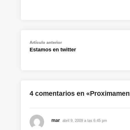
Navegación
Artículo
Artículo anterior
anterior:
Estamos en twitter
de
entradas
4 comentarios en «
Proximament
dice:
mar
abril 9, 2009 a las 6:45 pm