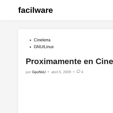
Saltar
facilware
al
contenido
Publicado
Cinelerra
en
GNU/Linux
Proximamente en Cine
por
GpoNsU
•
abril 5, 2009
•
4