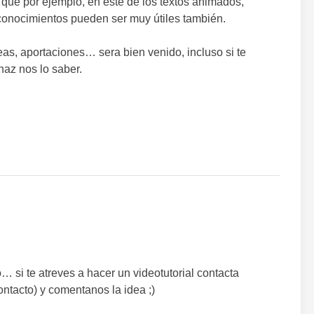
r que por ejemplo, en este de los textos animados,
us conocimientos pueden ser muy útiles también.
eas, aportaciones… sera bien venido, incluso si te
az nos lo saber.
 si te atreves a hacer un videotutorial contacta
ontacto) y comentanos la idea ;)