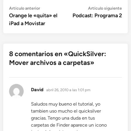
Navegación
Artículo
Artí
Artículo anterior
Artículo siguiente
anterior:
sigu
Orange le «quita» el
Podcast: Programa 2
de
iPad a Movistar
entradas
8 comentarios en «
QuickSilver:
Mover archivos a carpetas
»
dice:
David
abril 26, 2010 a las 1:01 pm
Saludos muy bueno el tutorial, yo
tambien uso mucho el quicksilver
gracias. Tengo una duda en tus
carpetas de Finder aparece un icono