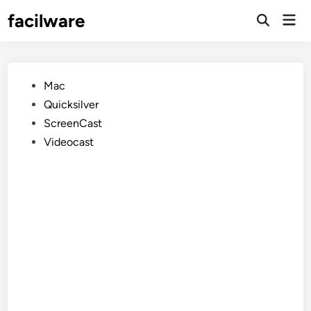
Saltar
facilware
Men
al
prin
contenido
Publicado
Mac
en
Quicksilver
ScreenCast
Videocast