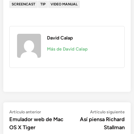
SCREENCAST
TIP
VIDEO MANUAL
David Calap
Más de David Calap
Navegación
Artículo
Artí
Artículo anterior
Artículo siguiente
anterior:
sigu
Emulador web de Mac
Así piensa Richard
de
OS X Tiger
Stallman
entradas