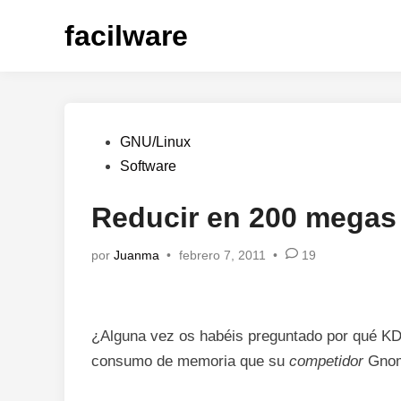
Saltar
facilware
al
contenido
Publicado
GNU/Linux
en
Software
Reducir en 200 megas
por
Juanma
•
febrero 7, 2011
•
19
¿Alguna vez os habéis preguntado por qué KD
consumo de memoria que su
competidor
Gnome