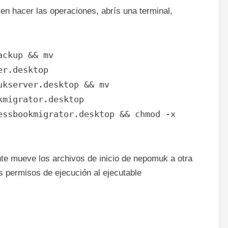
en hacer las operaciones, abrís una terminal,
ackup && mv
er.desktop
ukserver.desktop && mv
kmigrator.desktop
essbookmigrator.desktop && chmod -x
te mueve los archivos de inicio de nepomuk a otra
os permisos de ejecución al ejecutable