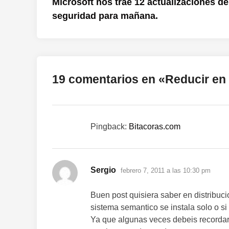
anterior:
Microsoft nos trae 12 actualizaciones de
de
seguridad para mañana.
entradas
19 comentarios en «
Reducir en
Pingback:
Bitacoras.com
dice:
Sergio
febrero 7, 2011 a las 10:30 pm
Buen post quisiera saber en distribu
sistema semantico se instala solo o si 
Ya que algunas veces debeis recordar