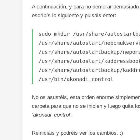
A continuación, y para no demorar demasiado 
escribís lo siguiente y pulsáis enter:
sudo mkdir /usr/share/autostartb
/usr/share/autostart/nepomukserv
/usr/share/autostartbackup/nepom
/usr/share/autostart/kaddressboo
/usr/share/autostartbackup/kaddr
/usr/bin/akonadi_control
No os asustéis, esta orden enorme simplemen
carpeta para que no se inicien y luego quita l
‘akonadi_control’
.
Reiniciáis y podréis ver los cambios. ;)