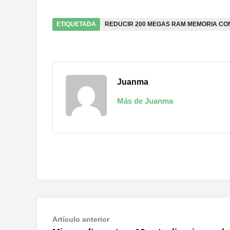
ETIQUETADA
REDUCIR 200 MEGAS RAM MEMORIA C
Juanma
Más de Juanma
Navegación
Artículo
Artículo anterior