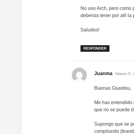
No uso Arch, pero como 
deberias tener por alli la
Saludos!
RESPONDER
dice:
Juanma
febrero 9,
Buenas Gsardou,
Me has entendido 
que no se puede di
Supongo que se pod
compilando (tiran