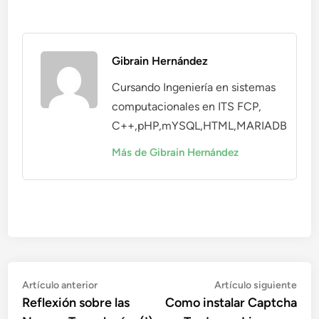
Gibrain Hernández
Cursando Ingeniería en sistemas
computacionales en ITS FCP,
C++,pHP,mYSQL,HTML,MARIADB
Más de Gibrain Hernández
Navegación
Artículo
Artí
Artículo anterior
Artículo siguiente
anterior:
sigu
Reflexión sobre las
Como instalar Captcha
de