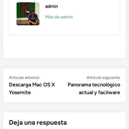
admin
Más de admin
Navegación
Artículo
Artí
Artículo anterior
Artículo siguiente
anterior:
sigu
Descarga Mac OS X
Panorama tecnológico
de
Yosemite
actual y facilware
entradas
Deja una respuesta