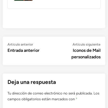
Navegación
Artículo
Artí
Artículo anterior
Artículo siguiente
anterior:
sigu
Entrada anterior
Iconos de Mail
de
personalizados
entradas
Deja una respuesta
Tu dirección de correo electrónico no será publicada.
Los
campos obligatorios están marcados con
*