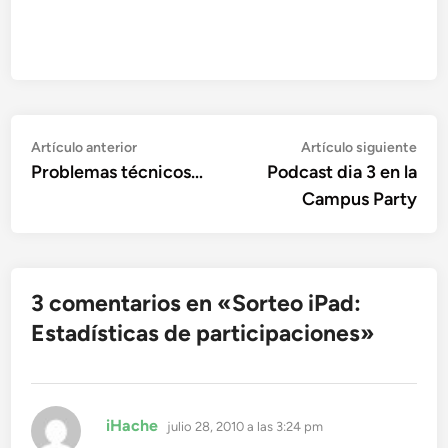
Navegación
Artículo
Artí
Artículo anterior
Artículo siguiente
anterior:
sigu
Problemas técnicos…
Podcast dia 3 en la
de
Campus Party
entradas
3 comentarios en «
Sorteo iPad:
Estadísticas de participaciones
»
dice:
iHache
julio 28, 2010 a las 3:24 pm