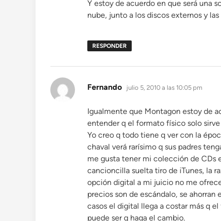
Y estoy de acuerdo en que será una sol
nube, junto a los discos externos y las
RESPONDER
dice:
Fernando
julio 5, 2010 a las 10:05 pm
Igualmente que Montagon estoy de ac
entender q el formato físico solo sirv
Yo creo q todo tiene q ver con la épo
chaval verá rarísimo q sus padres ten
me gusta tener mi colección de CDs e
cancioncilla suelta tiro de iTunes, la
opción digital a mi juicio no me ofrece
precios son de escándalo, se ahorran e
casos el digital llega a costar más q 
puede ser q haga el cambio.