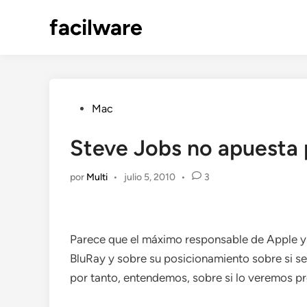
Saltar
facilware
al
contenido
Publicado
Mac
en
Steve Jobs no apuesta 
por
Multi
•
julio 5, 2010
•
3
Parece que el máximo responsable de Apple y 
BluRay y sobre su posicionamiento sobre si ser
por tanto, entendemos, sobre si lo veremos p