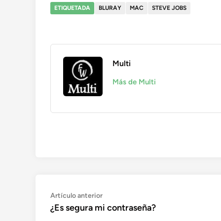
ETIQUETADA
BLURAY
MAC
STEVE JOBS
Multi
Más de Multi
Navegación
Artículo
Artículo anterior
anterior:
¿Es segura mi contraseña?
de