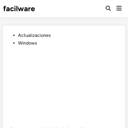
Saltar
facilware
Men
al
prin
contenido
Publicado
Actualizaciones
en
Windows