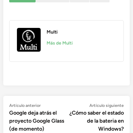
Multi
Más de Multi
Navegación
Artículo
Artí
Artículo anterior
Artículo siguiente
anterior:
sigu
Google deja atrás el
¿Cómo saber el estado
de
proyecto Google Glass
de la bateria en
entradas
(de momento)
Windows?