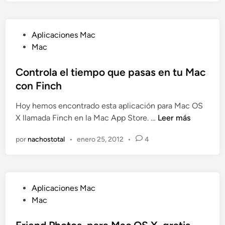
a
a
m
a
l
p
P
Aplicaciones Mac
a
l
u
Mac
n
i
b
z
c
l
Controla el tiempo que pasas en tu Mac
a
a
i
con Finch
s
c
c
u
i
Hoy hemos encontrado esta aplicación para Mac OS
a
a
ó
C
X llamada Finch en la Mac App Store. …
Leer más
d
p
n
o
o
l
d
por
nachostotal
•
enero 25, 2012
•
4
n
e
i
e
t
n
c
e
r
a
d
o
c
i
P
Aplicaciones Mac
l
i
c
u
Mac
a
ó
i
b
e
n
ó
l