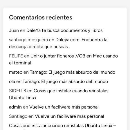
i
e
Comentarios recientes
m
p
Juan
en
DaleYa te busca documentos y libros
o
l
santiago mosquera
en
Daleya.com. Encuentra la
i
descarga directa que buscas.
m
FELIPE
en
Unir o juntar ficheros .VOB en Mac usando
i
el terminal
t
mateo
en
Tamago: El juego más absurdo del mundo
a
d
ola
en
Tamago: El juego más absurdo del mundo
o
SIDELL3
en
Cosas que instalar cuando reinstalas
Ubuntu Linux
admin
en
Vuelve un facilware más personal
Santiago
en
Vuelve un facilware más personal
Cosas que instalar cuando reinstalas Ubuntu Linux –