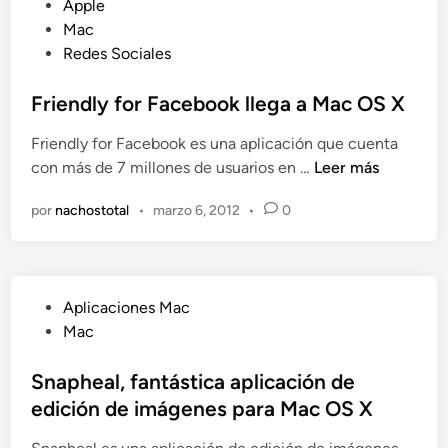
u
Apple
r
e
b
Mac
e
f
l
Redes Sociales
c
e
i
i
n
c
Friendly for Facebook llega a Mac OS X
b
s
a
e
e
Friendly for Facebook es una aplicación que cuenta
d
y
F
con más de 7 millones de usuarios en …
Leer más
o
e
r
e
n
por
nachostotal
•
marzo 6, 2012
•
0
i
n
v
e
í
n
a
d
l
P
Aplicaciones Mac
l
a
u
Mac
y
s
b
f
o
l
Snapheal, fantástica aplicación de
o
f
i
edición de imágenes para Mac OS X
r
e
c
F
r