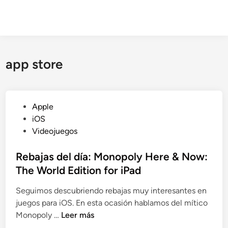
app store
P
Apple
u
iOS
b
Videojuegos
l
i
Rebajas del día: Monopoly Here & Now:
c
The World Edition for iPad
a
Seguimos descubriendo rebajas muy interesantes en
d
juegos para iOS. En esta ocasión hablamos del mítico
o
R
Monopoly …
Leer más
e
e