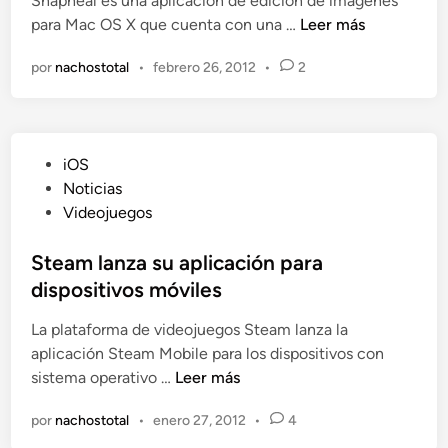
Snapheal es una aplicación de edición de imágenes
a
a
t
S
para Mac OS X que cuenta con una …
Leer más
d
c
a
n
o
e
s
por
nachostotal
•
febrero 26, 2012
•
2
a
e
b
q
p
n
o
u
h
o
e
e
k
t
P
iOS
a
l
ú
u
Noticias
l
l
q
b
Videojuegos
,
e
u
l
f
g
i
i
Steam lanza su aplicación para
a
a
e
c
dispositivos móviles
n
a
r
a
t
M
a
La plataforma de videojuegos Steam lanza la
d
á
a
s
aplicación Steam Mobile para los dispositivos con
o
s
c
S
sistema operativo …
Leer más
e
t
O
t
n
i
S
por
nachostotal
•
enero 27, 2012
•
4
e
c
X