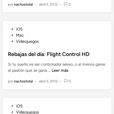
n
por
nachostotal
•
abril 5, 2012
•
0
b
a
j
a
P
iOS
s
u
Mac
d
b
Videojuegos
e
l
l
i
Rebajas del día: Flight Control HD
d
c
í
Si tu sueño es ser controlador aéreo, o al menos ganar
a
a
R
el pastón que se gana …
Leer más
d
:
e
o
M
por
nachostotal
•
abril 5, 2012
•
0
b
e
o
a
n
n
j
o
a
p
P
iOS
s
o
u
Videojuegos
d