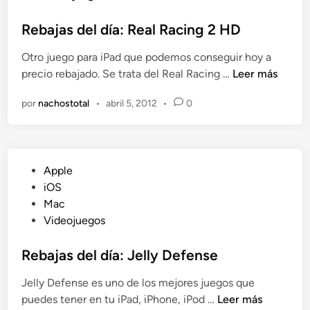
l
b
e
y
l
Rebajas del día: Real Racing 2 HD
l
H
i
d
e
Otro juego para iPad que podemos conseguir hoy a
c
í
r
R
precio rebajado. Se trata del Real Racing …
Leer más
a
a
e
e
d
:
&
por
nachostotal
•
abril 5, 2012
•
0
b
o
F
N
a
e
l
o
j
n
i
w
a
g
P
:
Apple
s
h
u
T
iOS
d
t
b
h
Mac
e
C
l
e
Videojuegos
l
o
i
W
d
n
c
Rebajas del día: Jelly Defense
o
í
t
a
r
a
r
Jelly Defense es uno de los mejores juegos que
d
l
:
o
R
puedes tener en tu iPad, iPhone, iPod …
Leer más
o
d
R