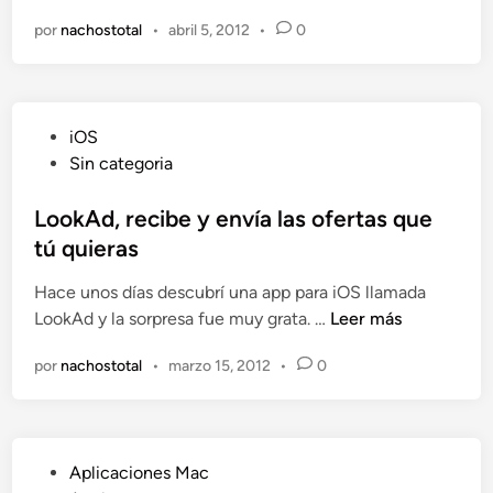
l
e
e
E
e
H
por
nachostotal
•
abril 5, 2012
•
0
b
n
d
a
D
a
i
l
j
t
R
a
i
a
P
iOS
s
o
c
u
Sin categoria
d
n
i
b
e
f
n
l
LookAd, recibe y envía las ofertas que
l
o
g
i
tú quieras
d
r
2
c
í
i
H
Hace unos días descubrí una app para iOS llamada
a
a
P
D
L
LookAd y la sorpresa fue muy grata. …
Leer más
d
:
a
o
o
J
d
por
nachostotal
•
marzo 15, 2012
•
0
o
e
e
k
n
l
A
l
d
y
P
Aplicaciones Mac
,
D