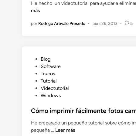
He hecho un videotutorial para ayudar a eliminar
n
más
por
Rodrigo Arévalo Presedo
•
abril 26, 2013
•
5
P
Blog
u
Software
b
Trucos
l
Tutorial
i
Videotutorial
c
Windows
a
d
Cómo imprimir fácilmente fotos car
o
He preparado un pequeño tutorial sobre cómo i
e
C
pequeña …
Leer más
n