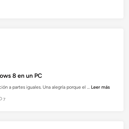
l
i
m
i
n
a
r
l
a
p
u
ows 8 en un PC
b
C
ón a partes iguales. Una alegría porque el …
Leer más
l
ó
i
7
m
c
o
i
h
d
a
a
c