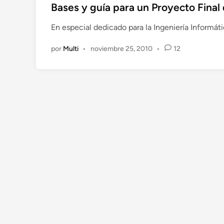
b
Bases y guía para un Proyecto Final
l
En especial dedicado para la Ingeniería Informáti
i
c
por
Multi
•
noviembre 25, 2010
•
12
a
d
o
e
n