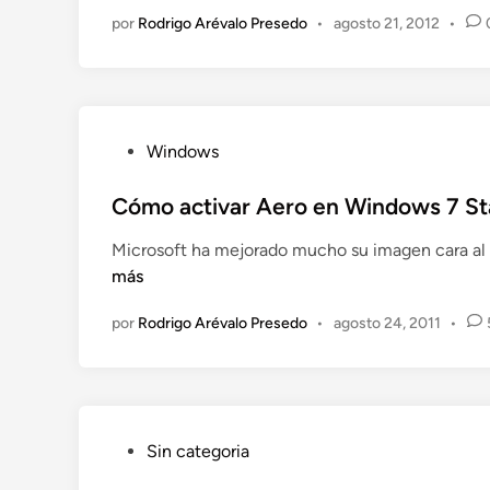
o
por
Rodrigo Arévalo Presedo
•
agosto 21, 2012
•
e
n
P
Windows
u
b
Cómo activar Aero en Windows 7 St
l
Microsoft ha mejorado mucho su imagen cara al
i
más
c
a
por
Rodrigo Arévalo Presedo
•
agosto 24, 2011
•
d
o
e
n
P
Sin categoria
u