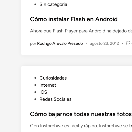
t
P
Sin categoria
e
u
f
b
Cómo instalar Flash en Android
o
l
Ahora que Flash Player para Android ha dejado d
t
i
o
c
por
Rodrigo Arévalo Presedo
•
agosto 23, 2012
•
s
a
c
d
a
o
r
e
n
n
P
Curiosidades
e
u
Internet
t
b
iOS
l
Redes Sociales
i
c
Cómo bajarnos todas nuestras fotos
a
Con Instarchive es fácil y rápido. Instarchive se 
d