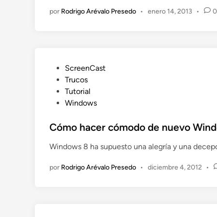
ó
por
Rodrigo Arévalo Presedo
•
enero 14, 2013
•
0
m
o
i
m
p
P
ScreenCast
r
u
Trucos
i
b
Tutorial
m
l
Windows
i
i
r
c
Cómo hacer cómodo de nuevo Wind
f
a
á
Windows 8 ha supuesto una alegría y una decepci
d
c
o
i
por
Rodrigo Arévalo Presedo
•
diciembre 4, 2012
•
e
l
n
m
e
n