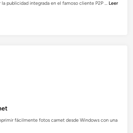
V
 la publicidad integrada en el famoso cliente P2P …
Leer
i
d
e
o
t
u
t
o
r
i
a
l
:
C
net
ó
m
mprimir fácilmente fotos carnet desde Windows con una
o
e