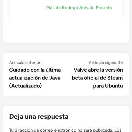
Más de Rodrigo Arévalo Presedo
Navegación
Artículo
Artí
Artículo anterior
Artículo siguiente
anterior:
sigu
Cuidado con la última
Valve abre la versión
de
actualización de Java
beta oficial de Steam
entradas
(Actualizado)
para Ubuntu
Deja una respuesta
Tu dirección de correo electrónico no será publicada.
Los